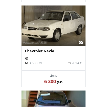
Chevrolet Nexia
3 500 км
2014 г.
Цена
6 300
у.е.