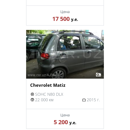
Цена
17 500
у.е.
Chevrolet Matiz
SOHC N80 DLX
22 000 км
2015 г.
Цена
5 200
у.е.