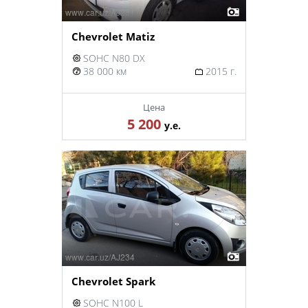
Chevrolet Matiz
SOHC N80 DX
38 000 км
2015 г.
Цена
5 200
у.е.
Chevrolet Spark
SOHC N100 L