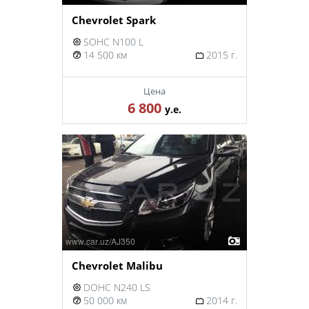
Chevrolet Spark
SOHC N100 L
14 500 км
2015 г.
Цена
6 800
у.е.
Chevrolet Malibu
DOHC N240 LS
50 000 км
2014 г.