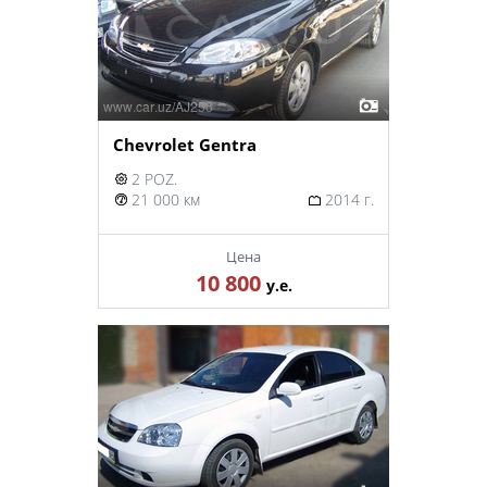
Chevrolet Gentra
2 POZ.
21 000 км
2014 г.
Цена
10 800
у.е.