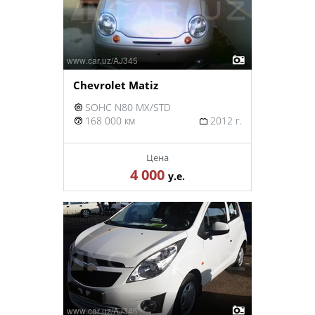
Chevrolet Matiz
SOHC N80 MX/STD
168 000 км
2012 г.
Цена
4 000
у.е.