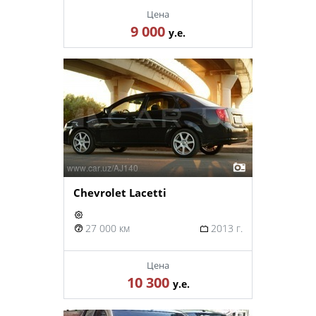
Цена
9 000
у.е.
Chevrolet Lacetti
27 000 км
2013 г.
Цена
10 300
у.е.