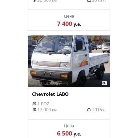
Цена
7 400
у.е.
Chevrolet LABO
1 POZ.
17 000 км
2015 г.
Цена
6 500
у.е.