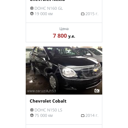
DOHC N160 GL
19 000 км
2015 г.
Цена
7 800
у.е.
Chevrolet Cobalt
DOHC N150 LS
75 000 км
2014 г.