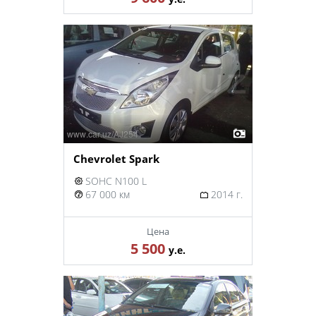
Chevrolet Spark
SOHC N100 L
67 000 км
2014 г.
Цена
5 500
у.е.