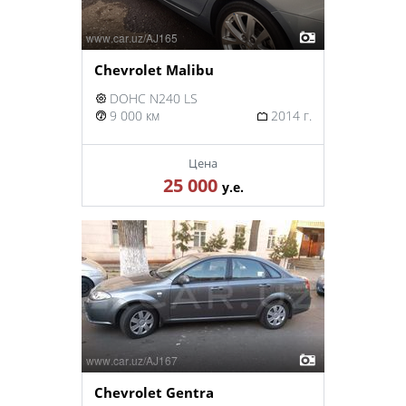
Chevrolet Malibu
DOHC N240 LS
9 000 км
2014 г.
Цена
25 000
у.е.
Chevrolet Gentra