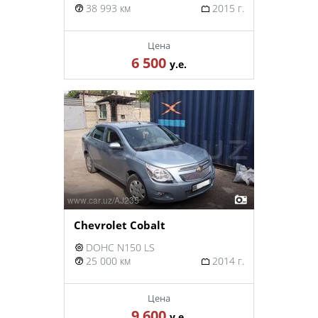
38 993 км
2015 г.
Цена
6 500
у.е.
Chevrolet Cobalt
DOHC N150 LS
25 000 км
2014 г.
Цена
9 600
у.е.