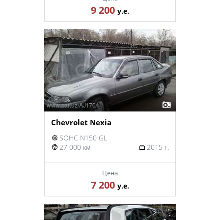
9 200
у.е.
Chevrolet Nexia
SOHC N150 GL
27 000 км
2015 г.
Цена
7 200
у.е.