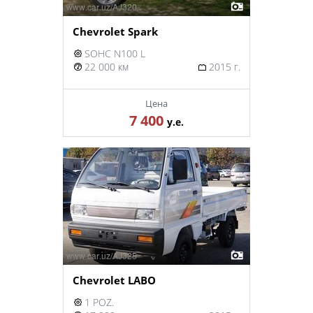
Chevrolet Spark
SOHC N100 L
22 000 км
2015 г.
Цена
7 400
у.е.
Chevrolet LABO
1 POZ.