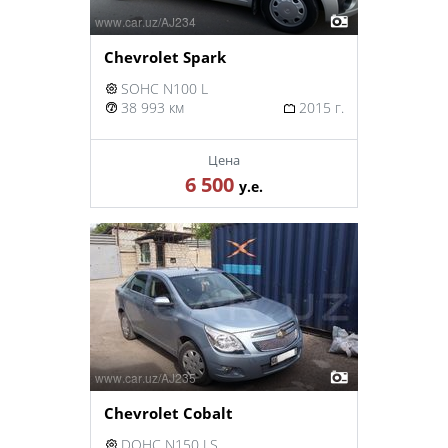
Chevrolet Spark
SOHC N100 L
38 993 км
2015 г.
Цена
6 500
у.е.
Chevrolet Cobalt
DOHC N150 LS