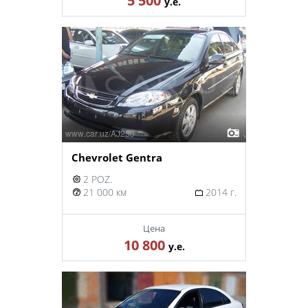
5 500
у.е.
Chevrolet Gentra
2 POZ.
21 000 км
2014 г.
Цена
10 800
у.е.