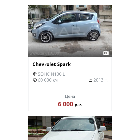
Chevrolet Spark
SOHC N100 L
60 000 км
2013 г.
Цена
6 000
у.е.