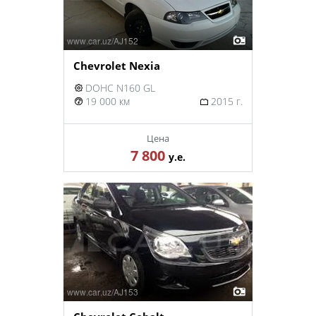
Chevrolet Nexia
DOHC N160 GL
19 000 км
2015 г.
Цена
7 800
у.е.