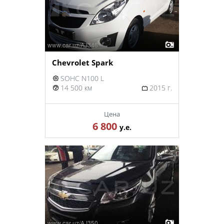
Chevrolet Spark
SOHC N100 L
14 500 км
2015 г.
Цена
6 800
у.е.