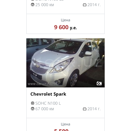
25 000 км
2014 г.
Цена
9 600
у.е.
Chevrolet Spark
SOHC N100 L
67 000 км
2014 г.
Цена