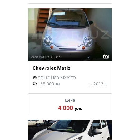
Chevrolet Matiz
SOHC N80 MX/STD
168 000 км
2012 г.
Цена
4 000
у.е.