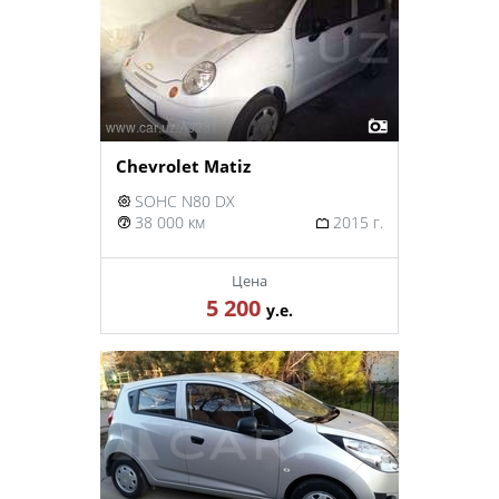
Chevrolet Matiz
SOHC N80 DX
38 000 км
2015 г.
Цена
5 200
у.е.