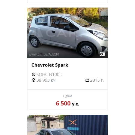
Chevrolet Spark
SOHC N100 L
38 993 км
2015 г.
Цена
6 500
у.е.