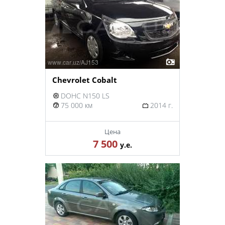
Chevrolet Cobalt
DOHC N150 LS
75 000 км
2014 г.
Цена
7 500
у.е.