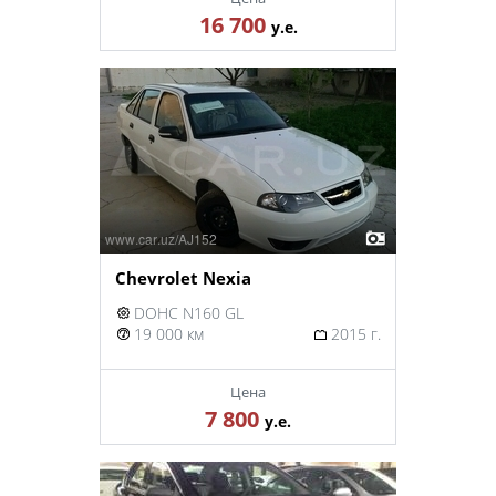
16 700
у.е.
Chevrolet Nexia
DOHC N160 GL
19 000 км
2015 г.
Цена
7 800
у.е.