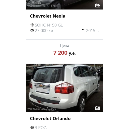
Chevrolet Nexia
SOHC N150 GL
27 000 км
2015 г.
Цена
7 200
у.е.
Chevrolet Orlando
3 POZ.