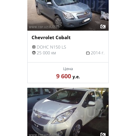
Chevrolet Cobalt
DOHC N150 LS
25 000 км
2014 г.
Цена
9 600
у.е.