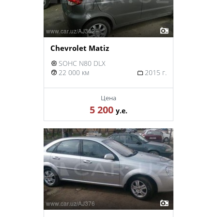
Chevrolet Matiz
SOHC N80 DLX
22 000 км
2015 г.
Цена
5 200
у.е.