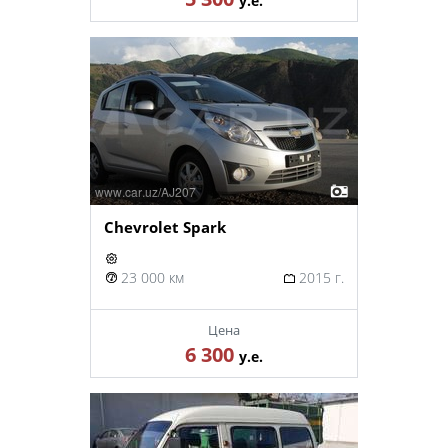
у.е.
Chevrolet Spark
23 000 км
2015 г.
Цена
6 300
у.е.