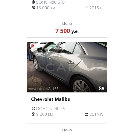
SOHC N80 STD
16 000 км
2015 г.
Цена
7 500
у.е.
Chevrolet Malibu
DOHC N240 LS
9 000 км
2014 г.
Цена