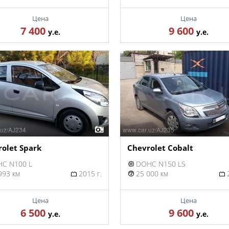
Цена
Цена
7 400
9 600
у.е.
у.е.
olet Spark
Chevrolet Cobalt
C N100 L
DOHC N150 LS
993 км
2015 г.
25 000 км
2
Цена
Цена
6 500
9 600
у.е.
у.е.