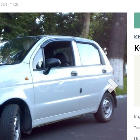
тров: 4428
Ин
К
Ко
Ти
Цв