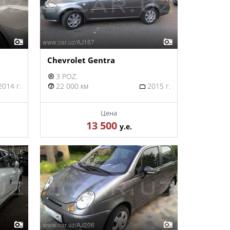
Chevrolet Gentra
3 POZ.
014 г.
22 000 км
2015 г.
Цена
13 500
у.е.