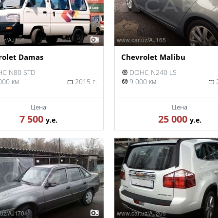
rolet Damas
Chevrolet Malibu
C N80 STD
DOHC N240 LS
000 км
2015 г.
9 000 км
2
Цена
Цена
7 500
25 000
у.е.
у.е.