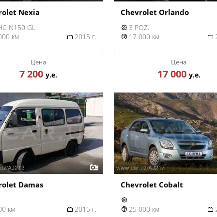
olet Nexia
Chevrolet Orlando
C N150 GL
3 POZ.
000 км
2015 г.
17 000 км
2
Цена
Цена
7 200
17 000
у.е.
у.е.
rolet Damas
Chevrolet Cobalt
00 км
2015 г.
25 000 км
2