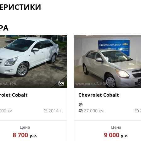
ЕРИСТИКИ
РА
olet Cobalt
Chevrolet Cobalt
000 км
2014 г.
27 000 км
2
Цена
Цена
8 700
9 000
у.е.
у.е.