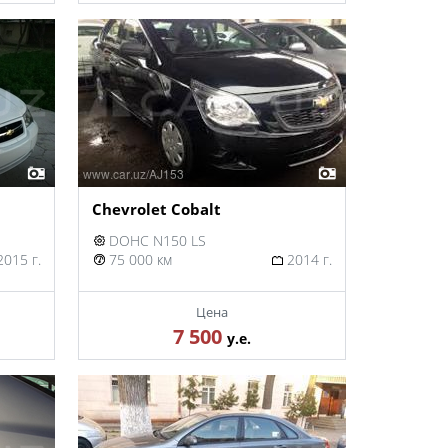
Chevrolet Cobalt
DOHC N150 LS
015 г.
75 000 км
2014 г.
Цена
7 500
у.е.