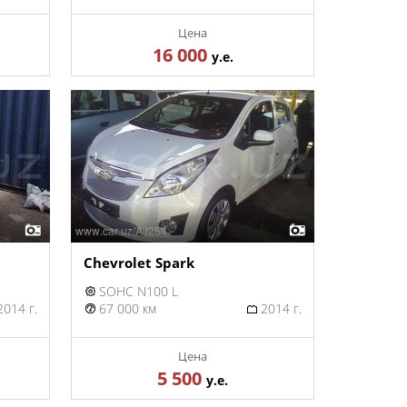
Цена
16 000
у.е.
Chevrolet Spark
SOHC N100 L
014 г.
67 000 км
2014 г.
Цена
5 500
у.е.