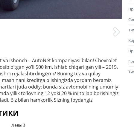
Пр
Со
Ти
Ко
Пр
ifat va ishonch – AutoNet kompaniyasi bilan! Chevrolet
Го
ib o’tgan yo’li 500 km. Ishlab chiqarilgan yili – 2015.
Ти
shni rejalashtirdingizmi? Buning tez va qulay
a mashinani kreditga olishingizda yordam beramiz.
Shartlari juda oddiy: bunda siz avtomobilning umumiy
 yillik to'lovning 12 yoki 20 % ini to'lab borishingiz
ladi. Biz bilan hamkorlik Sizning foydangiz!
СТИКИ
Левый