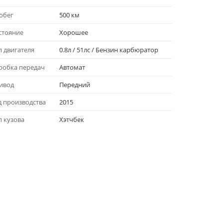
обег
500 км
стояние
Хорошee
п двигателя
0.8л / 51лс / Бензин карбюратор
робка передач
Автомат
ивод
Передний
д производства
2015
п кузова
Хэтчбек