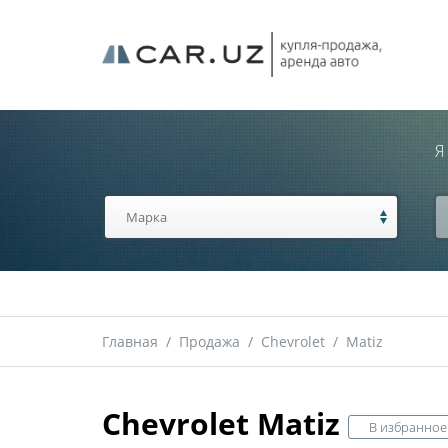
Я
Главная
/
Продажа
/
Chevrolet
/
Matiz
Chevrolet Matiz
В избранное