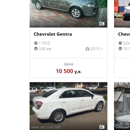
Chevrolet Gentra
Chev
1 POZ.
SOH
500 км
2015 г.
16 
Цена
10 500
у.е.