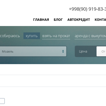
+998(90) 919-83-
ГЛАВНАЯ
БЛОГ
АВТОКРЕДИТ
КОНТ
 собираюсь
купить
взять на прокат
аренда с выкупо
Цена
Модель