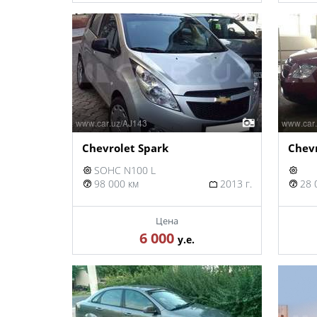
Chevrolet Spark
Chev
SOHC N100 L
98 000 км
2013 г.
28 
Цена
6 000
у.е.