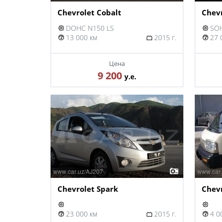
Chevrolet Cobalt
Chevr
DOHC N150 LS
SOH
13 000 км
2015 г.
27 
Цена
9 200
у.е.
Chevrolet Spark
Chev
23 000 км
2015 г.
4 0