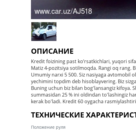
ОПИСАНИЕ
Kredit foizining past ko’rsatkichlari, yuqori s
Matiz 4-pozitsiya sotilmoqda. Rangi oq rang. Bos
Umumiy narxi 5 500. Siz nasiyaga avtomobil oli
yechimini topdim deb hisoblayvering. Biz sizg
Buning uchun biz bilan bog'lansangiz kifoya. 
summasidan 25 % ini oldindan to'lashingiz hamda
kerak bo'ladi. Kredit 60 oygacha rasmiylashtiri
ТЕХНИЧЕСКИЕ ХАРАКТЕРИ
Положение руля