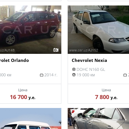
rolet Orlando
Chevrolet Nexia
DOHC N160 GL
000 км
2014 г.
19 000 км
2
Цена
Цена
16 700
7 800
у.е.
у.е.