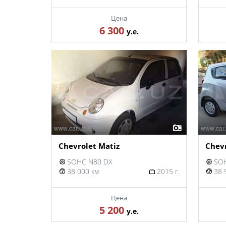
Цена
6 300
у.е.
Chevrolet Matiz
Chevr
SOHC N80 DX
SOH
38 000 км
2015 г.
38 
Цена
5 200
у.е.