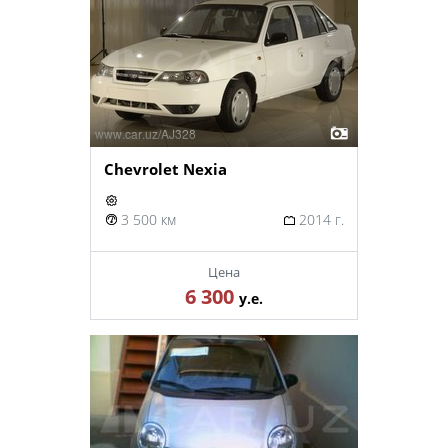
Chevrolet Nexia
3 500 км
2014 г.
Цена
6 300
у.е.