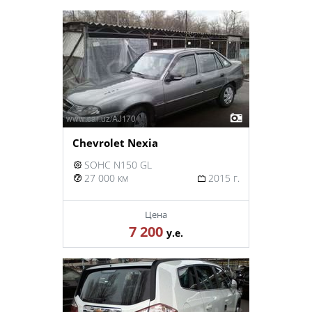
Chevrolet Nexia
SOHC N150 GL
27 000 км
2015 г.
Цена
7 200
у.е.