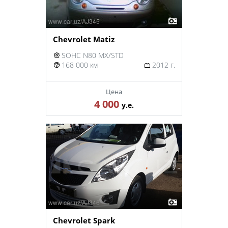
Chevrolet Matiz
SOHC N80 MX/STD
168 000 км
2012 г.
Цена
4 000
у.е.
Chevrolet Spark