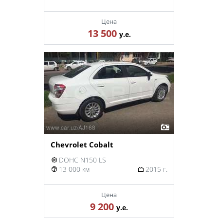
Цена
13 500
у.е.
Chevrolet Cobalt
DOHC N150 LS
13 000 км
2015 г.
Цена
9 200
у.е.