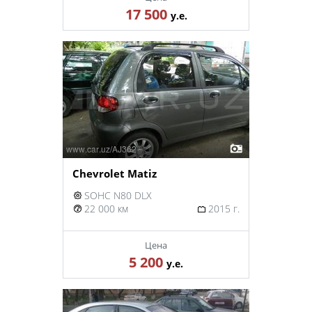
17 500
у.е.
Chevrolet Matiz
SOHC N80 DLX
22 000 км
2015 г.
Цена
5 200
у.е.