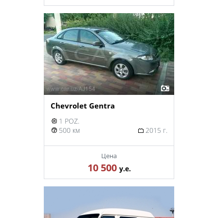
Chevrolet Gentra
1 POZ.
500 км
2015 г.
Цена
10 500
у.е.