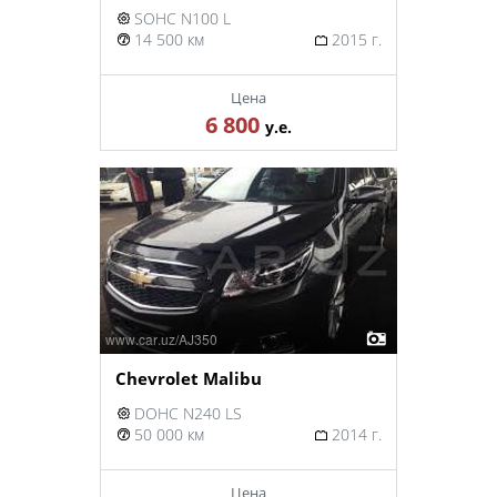
SOHC N100 L
14 500 км
2015 г.
Цена
6 800
у.е.
Chevrolet Malibu
DOHC N240 LS
50 000 км
2014 г.
Цена