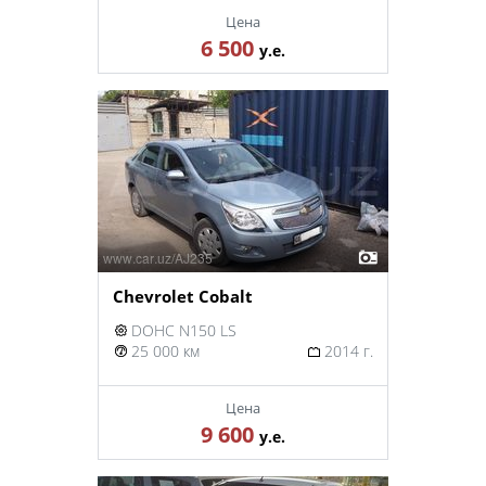
Цена
6 500
у.е.
Chevrolet Cobalt
DOHC N150 LS
25 000 км
2014 г.
Цена
9 600
у.е.