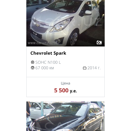
Chevrolet Spark
SOHC N100 L
67 000 км
2014 г.
Цена
5 500
у.е.