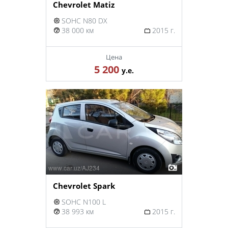
Chevrolet Matiz
SOHC N80 DX
38 000 км
2015 г.
Цена
5 200
у.е.
Chevrolet Spark
SOHC N100 L
38 993 км
2015 г.