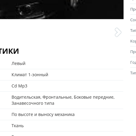
Пр
Со
Ти
Ко
СТИКИ
Пр
Го
Левый
Ти
Климат 1-зонный
Cd Mp3
Водительская, Фронтальные, Боковые передние,
Занавесочного типа
По высоте и выносу механика
Ткань