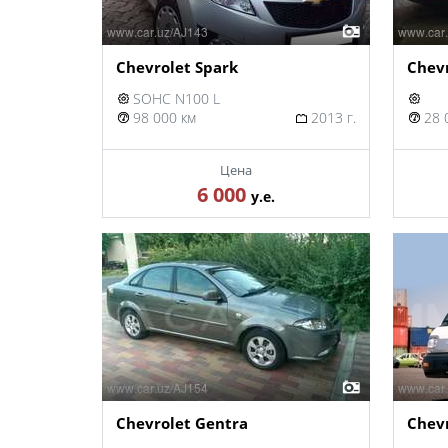
Chevrolet Spark
Chev
SOHC N100 L
98 000 км
2013 г.
28 
Цена
6 000
у.е.
Chevrolet Gentra
Chev