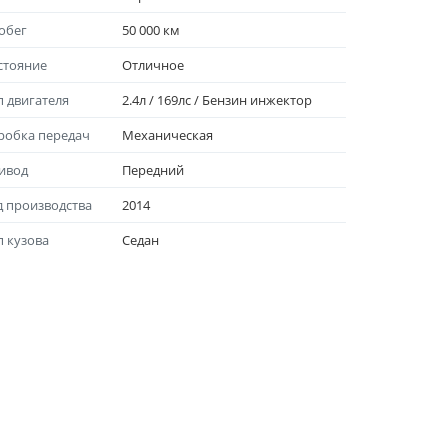
обег
50 000 км
стояние
Отличноe
п двигателя
2.4л / 169лс / Бензин инжектор
робка передач
Механическая
ивод
Передний
д производства
2014
п кузова
Седан