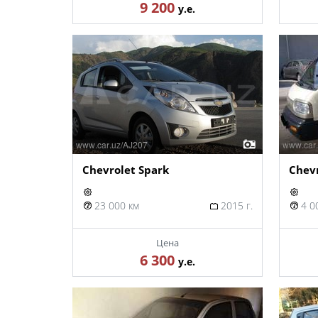
9 200
у.е.
Chevrolet Spark
Chev
23 000 км
2015 г.
4 0
Цена
6 300
у.е.