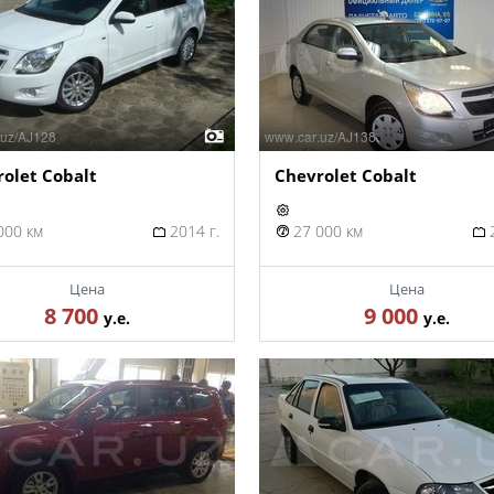
olet Cobalt
Chevrolet Cobalt
000 км
2014 г.
27 000 км
2
Цена
Цена
8 700
9 000
у.е.
у.е.