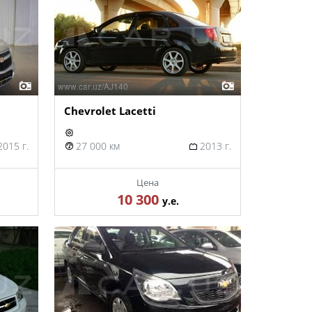
Chevrolet Lacetti
015 г.
27 000 км
2013 г.
Цена
10 300
у.е.