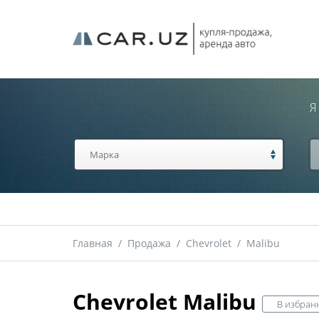
Я
Главная
/
Продажа
/
Chevrolet
/
Malibu
Chevrolet Malibu
В избран