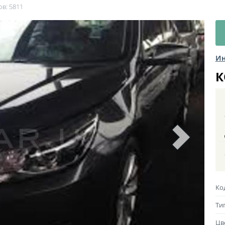
ов: 5811
Ин
К
Ко
Ти
Цв