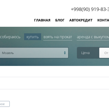
+998(90) 919-83-
ГЛАВНАЯ
БЛОГ
АВТОКРЕДИТ
КОНТ
 собираюсь
купить
взять на прокат
аренда с выкупо
Цена
Модель
ное