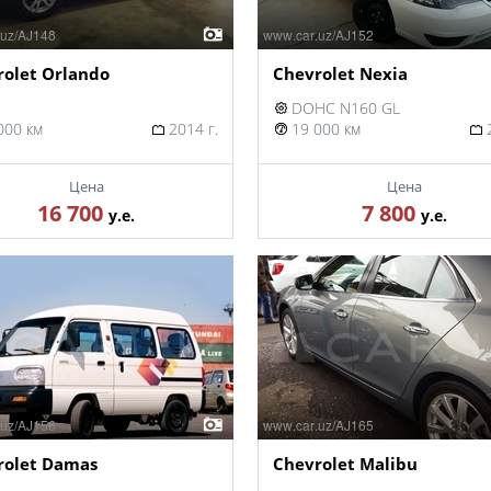
rolet Orlando
Chevrolet Nexia
DOHC N160 GL
000 км
2014 г.
19 000 км
2
Цена
Цена
16 700
7 800
у.е.
у.е.
rolet Damas
Chevrolet Malibu