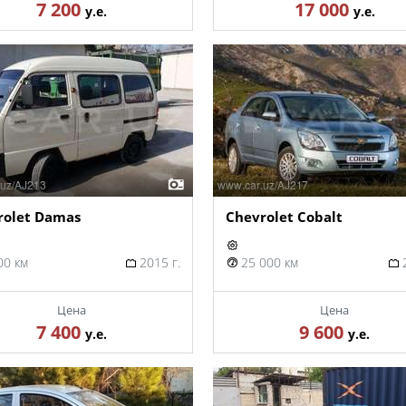
7 200
17 000
у.е.
у.е.
rolet Damas
Chevrolet Cobalt
00 км
2015 г.
25 000 км
2
Цена
Цена
7 400
9 600
у.е.
у.е.