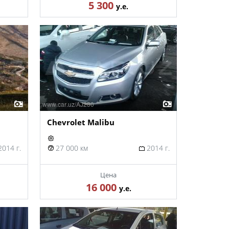
5 300
у.е.
Chevrolet Malibu
014 г.
27 000 км
2014 г.
Цена
16 000
у.е.