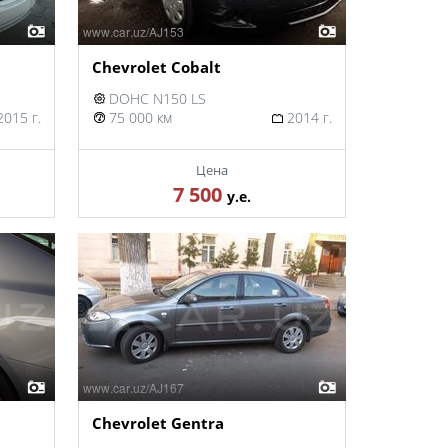
Chevrolet Cobalt
DOHC N150 LS
015 г.
75 000 км
2014 г.
Цена
7 500
у.е.
Chevrolet Gentra