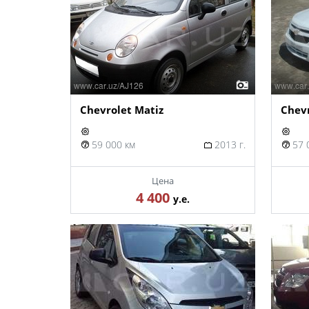
Chevrolet Matiz
Chevr
59 000 км
2013 г.
57 
Цена
4 400
у.е.