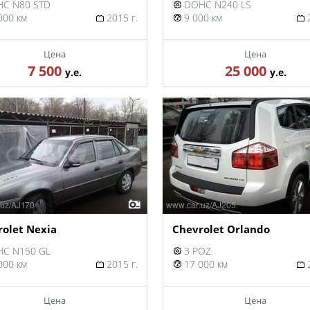
C N80 STD
DOHC N240 LS
000 км
2015 г.
9 000 км
2
Цена
Цена
7 500
25 000
у.е.
у.е.
olet Nexia
Chevrolet Orlando
C N150 GL
3 POZ.
000 км
2015 г.
17 000 км
2
Цена
Цена