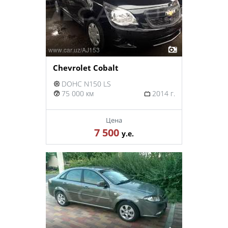
Chevrolet Cobalt
DOHC N150 LS
75 000 км
2014 г.
Цена
7 500
у.е.