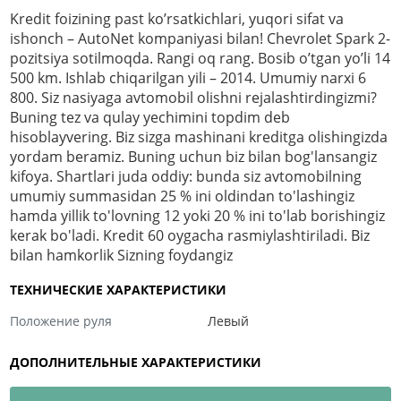
Kredit foizining past ko’rsatkichlari, yuqori sifat va
ishonch – AutoNet kompaniyasi bilan! Chevrolet Spark 2-
pozitsiya sotilmoqda. Rangi oq rang. Bosib o’tgan yo’li 14
500 km. Ishlab chiqarilgan yili – 2014. Umumiy narxi 6
800. Siz nasiyaga avtomobil olishni rejalashtirdingizmi?
Buning tez va qulay yechimini topdim deb
hisoblayvering. Biz sizga mashinani kreditga olishingizda
yordam beramiz. Buning uchun biz bilan bog'lansangiz
kifoya. Shartlari juda oddiy: bunda siz avtomobilning
umumiy summasidan 25 % ini oldindan to'lashingiz
hamda yillik to'lovning 12 yoki 20 % ini to'lab borishingiz
kerak bo'ladi. Kredit 60 oygacha rasmiylashtiriladi. Biz
bilan hamkorlik Sizning foydangiz
ТЕХНИЧЕСКИЕ ХАРАКТЕРИСТИКИ
Положение руля
Левый
ДОПОЛНИТЕЛЬНЫЕ ХАРАКТЕРИСТИКИ