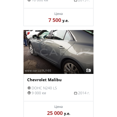
Цена
7 500
у.е.
Chevrolet Malibu
DOHC N240 LS
9 000 км
2014 г.
Цена
25 000
у.е.