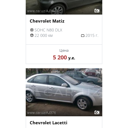
Chevrolet Matiz
SOHC N80 DLX
22 000 км
2015 г.
Цена
5 200
у.е.
Chevrolet Lacetti