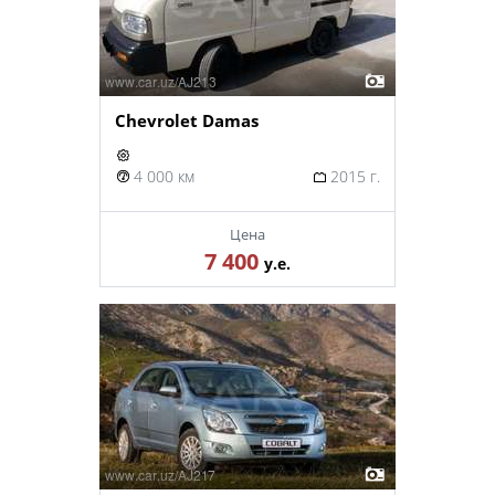
Chevrolet Damas
4 000 км
2015 г.
Цена
7 400
у.е.