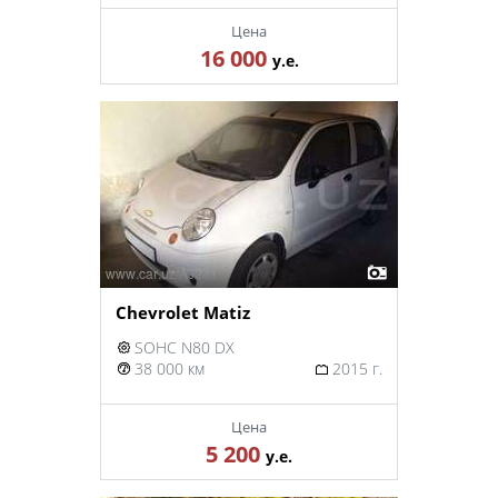
Цена
16 000
у.е.
Chevrolet Matiz
SOHC N80 DX
38 000 км
2015 г.
Цена
5 200
у.е.