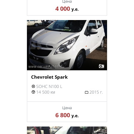
Цена
4 000
у.е.
Chevrolet Spark
SOHC N100 L
14 500 км
2015 г.
Цена
6 800
у.е.