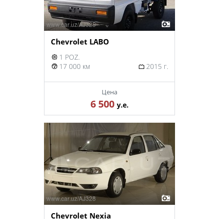
Chevrolet LABO
1 POZ.
17 000 км
2015 г.
Цена
6 500
у.е.
Chevrolet Nexia