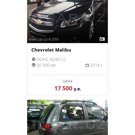
Chevrolet Malibu
DOHC N240 LS
50 000 км
2014 г.
Цена
17 500
у.е.