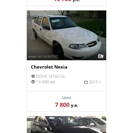
Chevrolet Nexia
DOHC N160 GL
19 000 км
2015 г.
Цена
7 800
у.е.