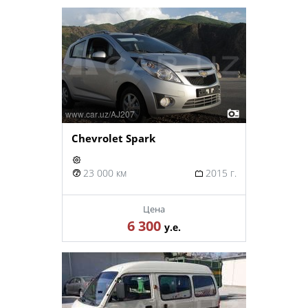
Chevrolet Spark
23 000 км
2015 г.
Цена
6 300
у.е.