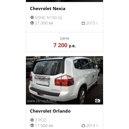
Chevrolet Nexia
SOHC N150 GL
27 000 км
2015 г.
Цена
7 200
у.е.
Chevrolet Orlando
3 POZ.
17 000 км
2014 г.