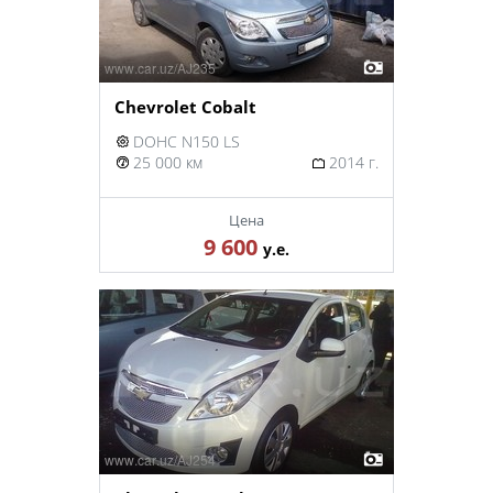
Chevrolet Cobalt
DOHC N150 LS
25 000 км
2014 г.
Цена
9 600
у.е.