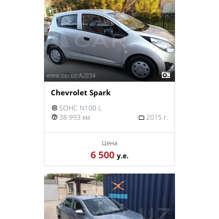
Chevrolet Spark
SOHC N100 L
38 993 км
2015 г.
Цена
6 500
у.е.