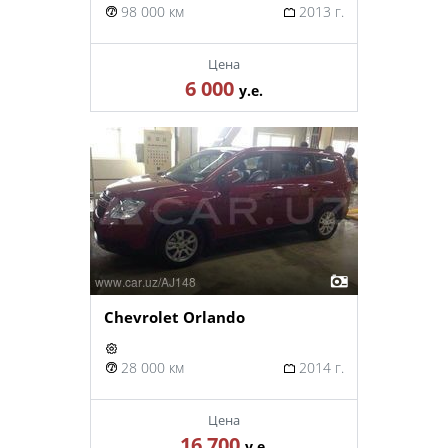
98 000 км
2013 г.
Цена
6 000
у.е.
Chevrolet Orlando
28 000 км
2014 г.
Цена
16 700
у.е.