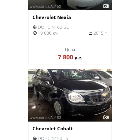
Chevrolet Nexia
DOHC N160 GL
19 000 км
2015 г.
Цена
7 800
у.е.
Chevrolet Cobalt
DOHC N150 LS