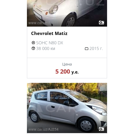
Chevrolet Matiz
SOHC N80 DX
38 000 км
2015 г.
Цена
5 200
у.е.