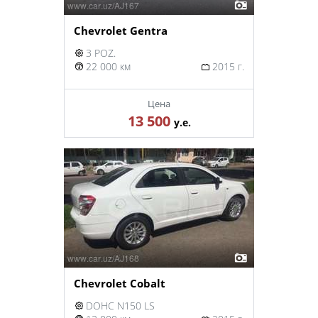
Chevrolet Gentra
3 POZ.
22 000 км
2015 г.
Цена
13 500
у.е.
Chevrolet Cobalt
DOHC N150 LS