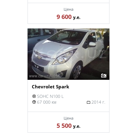
Цена
9 600
у.е.
Chevrolet Spark
SOHC N100 L
67 000 км
2014 г.
Цена
5 500
у.е.