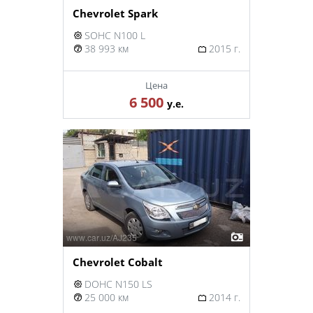
Chevrolet Spark
SOHC N100 L
38 993 км
2015 г.
Цена
6 500
у.е.
Chevrolet Cobalt
DOHC N150 LS
25 000 км
2014 г.