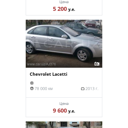
Цена
5 200
у.е.
Chevrolet Lacetti
78 000 км
2013 г.
Цена
9 600
у.е.