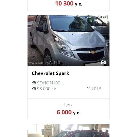
10 300
у.е.
Chevrolet Spark
SOHC N100 L
98 000 км
2013 г.
Цена
6 000
у.е.