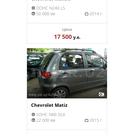
DOHC N240 LS
50 000 км
2014 г.
Цена
17 500
у.е.
Chevrolet Matiz
SOHC N80 DLX
22 000 км
2015 г.