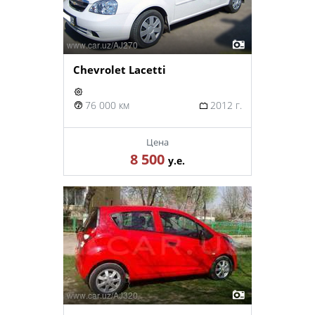
Chevrolet Lacetti
76 000 км
2012 г.
Цена
8 500
у.е.