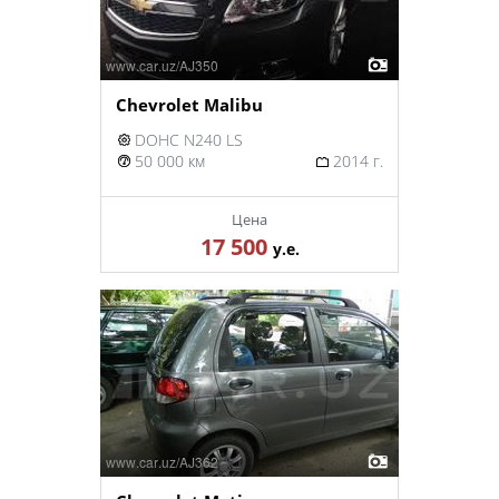
Chevrolet Malibu
DOHC N240 LS
50 000 км
2014 г.
Цена
17 500
у.е.