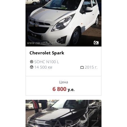
Chevrolet Spark
SOHC N100 L
14 500 км
2015 г.
Цена
6 800
у.е.