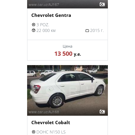
Chevrolet Gentra
3 POZ.
22 000 км
2015 г.
Цена
13 500
у.е.
Chevrolet Cobalt
DOHC N150 LS