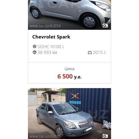
Chevrolet Spark
SOHC N100 L
38 993 км
2015 г.
Цена
6 500
у.е.