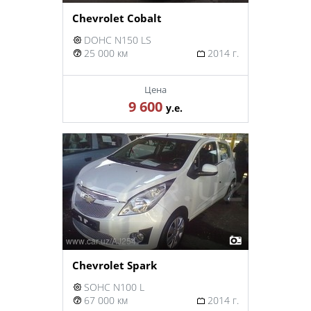
Chevrolet Cobalt
DOHC N150 LS
25 000 км
2014 г.
Цена
9 600
у.е.
Chevrolet Spark
SOHC N100 L
67 000 км
2014 г.