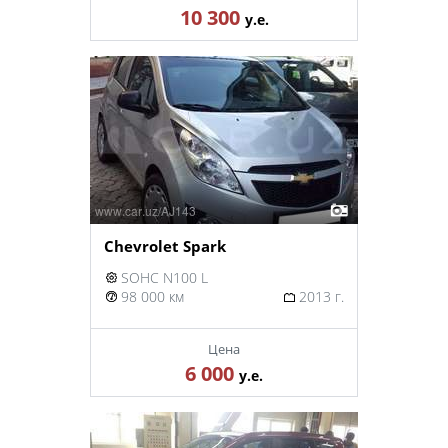
10 300
у.е.
Chevrolet Spark
SOHC N100 L
98 000 км
2013 г.
Цена
6 000
у.е.