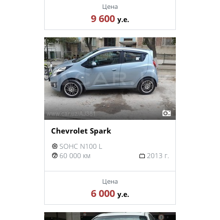
Цена
9 600
у.е.
Chevrolet Spark
SOHC N100 L
60 000 км
2013 г.
Цена
6 000
у.е.