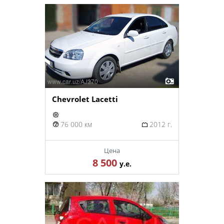
Chevrolet Lacetti
76 000 км
2012 г.
Цена
8 500
у.е.