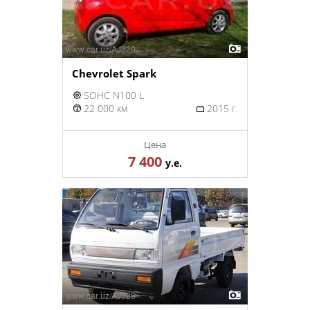
Chevrolet Spark
SOHC N100 L
22 000 км
2015 г.
Цена
7 400
у.е.