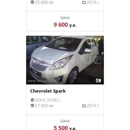
25 000 км
2014 г.
Цена
9 600
у.е.
Chevrolet Spark
SOHC N100 L
67 000 км
2014 г.
Цена
5 500
у.е.