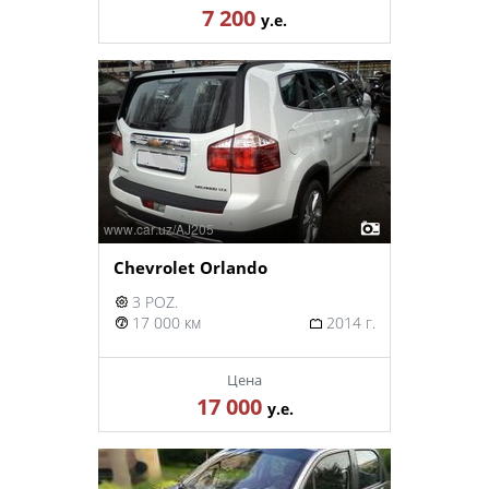
7 200
у.е.
Chevrolet Orlando
3 POZ.
17 000 км
2014 г.
Цена
17 000
у.е.