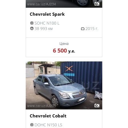
Chevrolet Spark
SOHC N100 L
38 993 км
2015 г.
Цена
6 500
у.е.
Chevrolet Cobalt
DOHC N150 LS