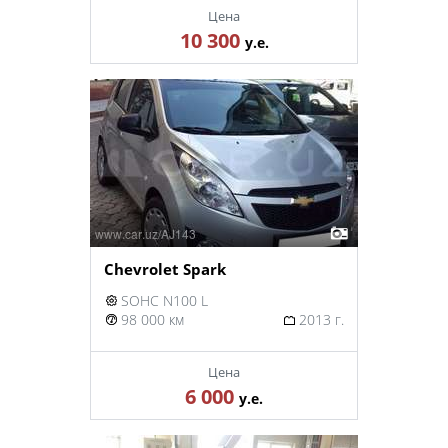
Цена
10 300
у.е.
Chevrolet Spark
SOHC N100 L
98 000 км
2013 г.
Цена
6 000
у.е.