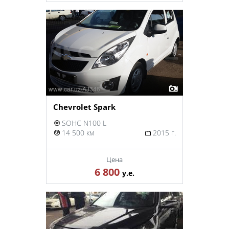
Chevrolet Spark
SOHC N100 L
14 500 км
2015 г.
Цена
6 800
у.е.