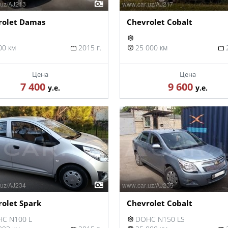
rolet Damas
Chevrolet Cobalt
00 км
2015 г.
25 000 км
2
Цена
Цена
7 400
9 600
у.е.
у.е.
olet Spark
Chevrolet Cobalt
C N100 L
DOHC N150 LS