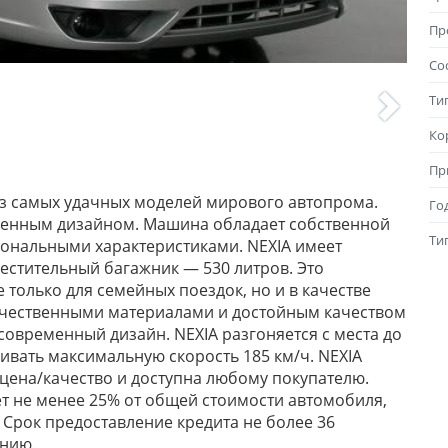
Пр
Со
Ти
Ко
Пр
з самых удачных моделей мирового автопрома.
Го
овленным дизайном. Машина обладает собственной
Ти
ональными характеристиками. NEXIA имеет
естительный багажник — 530 литров. Это
 только для семейных поездок, но и в качестве
качественными материалами и достойным качеством
современный дизайн. NEXIA разгоняется с места до
вивать максимальную скорость 185 км/ч. NEXIA
цена/качество и доступна любому покупателю.
ет не менее 25% от общей стоимости автомобиля,
 Срок предоставление кредита не более 36
ению.