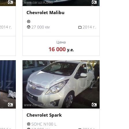
Chevrolet Malibu
014 г.
27 000 км
2014 г.
Цена
16 000
у.е.
Chevrolet Spark
SOHC N100 L