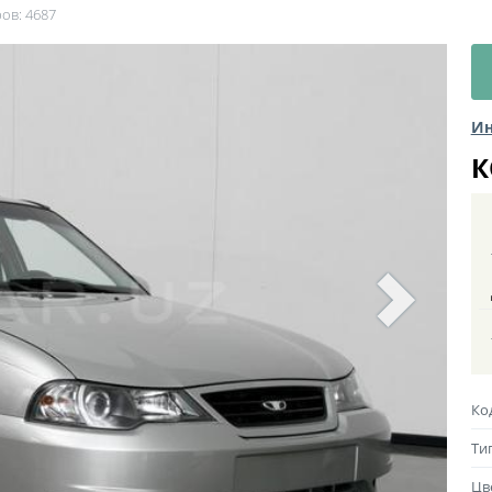
ов: 4687
Ин
К
Ко
Ти
Цв