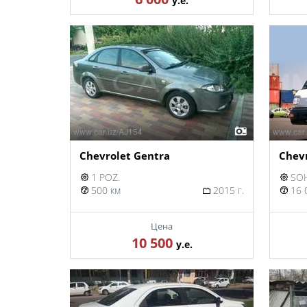
у.е.
Chevrolet Gentra
Chev
1 POZ.
SOH
500 км
2015 г.
16 
Цена
10 500
у.е.