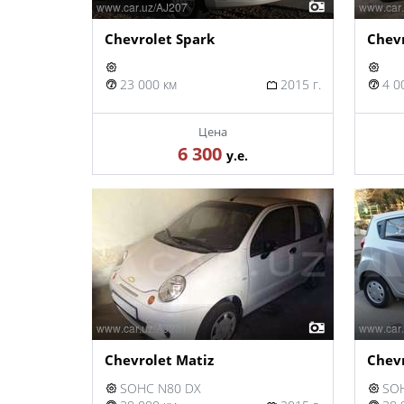
Chevrolet Spark
Chev
23 000 км
2015 г.
4 0
Цена
6 300
у.е.
Chevrolet Matiz
Chevr
SOHC N80 DX
SOH