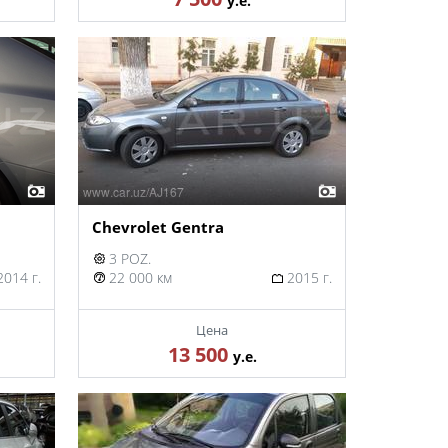
у.е.
Chevrolet Gentra
3 POZ.
014 г.
22 000 км
2015 г.
Цена
13 500
у.е.