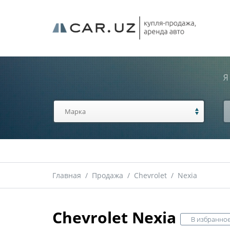
Я
Главная
/
Продажа
/
Chevrolet
/
Nexia
Chevrolet Nexia
В избранно