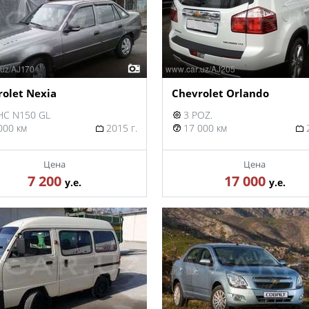
olet Nexia
Chevrolet Orlando
C N150 GL
3 POZ.
000 км
2015 г.
17 000 км
2
Цена
Цена
7 200
17 000
у.е.
у.е.