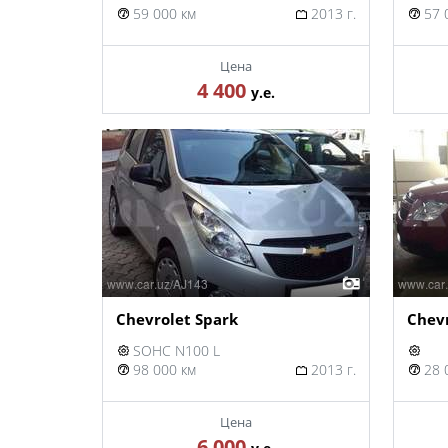
59 000 км
2013 г.
57 
Цена
4 400
у.е.
Chevrolet Spark
Chev
SOHC N100 L
98 000 км
2013 г.
28 
Цена
6 000