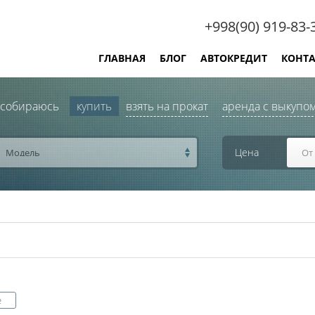
+998(90) 919-83-
ГЛАВНАЯ
БЛОГ
АВТОКРЕДИТ
КОНТ
 собираюсь
купить
взять на прокат
аренда с выкупо
Цена
Модель
е