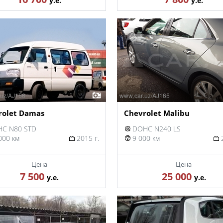
у.е.
у.е.
rolet Damas
Chevrolet Malibu
C N80 STD
DOHC N240 LS
000 км
2015 г.
9 000 км
2
Цена
Цена
7 500
25 000
у.е.
у.е.