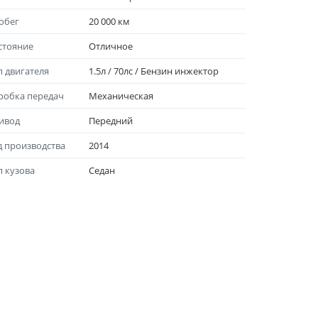
обег
20 000 км
стояние
Отличноe
п двигателя
1.5л / 70лс / Бензин инжектор
робка передач
Механическая
ивод
Передний
д производства
2014
п кузова
Седан