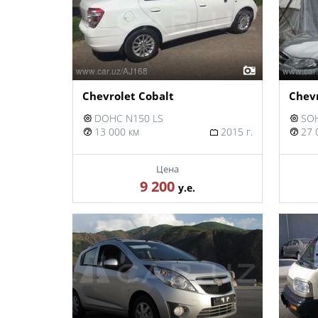
Chevrolet Cobalt
Chevr
DOHC N150 LS
SOH
13 000 км
2015 г.
27 
Цена
9 200
у.е.