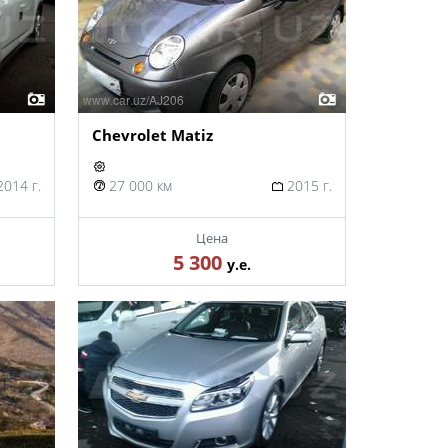
Chevrolet Matiz
014 г.
27 000 км
2015 г.
Цена
5 300
у.е.