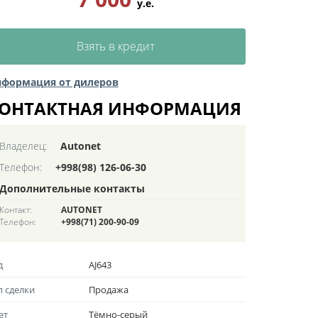
у.е.
Взять в кредит
формация от дилеров
ОНТАКТНАЯ ИНФОРМАЦИЯ
Владелец:
Autonet
Телефон:
+998(98) 126-06-30
Дополнительные контакты
Контакт:
AUTONET
Телефон:
+998(71) 200-90-09
д
AJ643
п сделки
Продажа
ет
Тёмно-серый