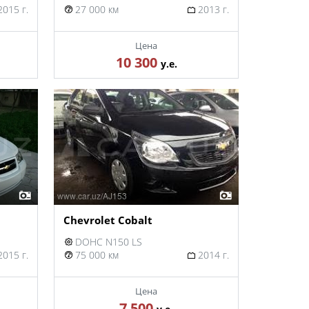
015 г.
27 000 км
2013 г.
Цена
10 300
у.е.
Chevrolet Cobalt
DOHC N150 LS
015 г.
75 000 км
2014 г.
Цена
7 500