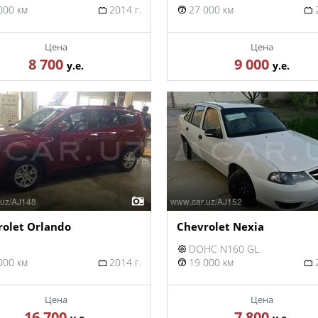
000 км
2014 г.
27 000 км
2
Цена
Цена
8 700
9 000
у.е.
у.е.
rolet Orlando
Chevrolet Nexia
DOHC N160 GL
000 км
2014 г.
19 000 км
2
Цена
Цена
16 700
7 800