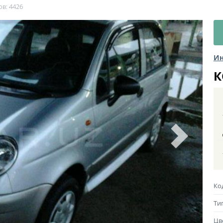
ов: 4426
Ин
К
Ко
Ти
Цв