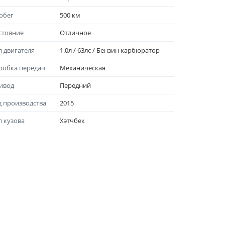
обег
500 км
стояние
Отличноe
п двигателя
1.0л / 63лс / Бензин карбюратор
робка передач
Механическая
ивод
Передний
д производства
2015
п кузова
Хэтчбек