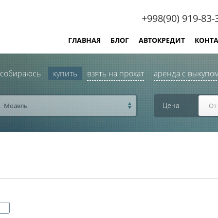
+998(90) 919-83-
ГЛАВНАЯ
БЛОГ
АВТОКРЕДИТ
КОНТ
 собираюсь
купить
взять на прокат
аренда с выкупо
Цена
Модель