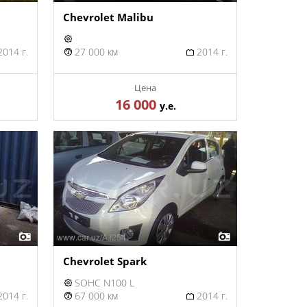
Chevrolet Malibu
014 г.
27 000 км
2014 г.
Цена
16 000
у.е.
Chevrolet Spark
SOHC N100 L
014 г.
67 000 км
2014 г.