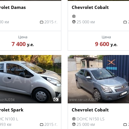
rolet Damas
Chevrolet Cobalt
00 км
2015 г.
25 000 км
2
Цена
Цена
7 400
9 600
у.е.
у.е.
olet Spark
Chevrolet Cobalt
C N100 L
DOHC N150 LS
993 км
2015 г.
25 000 км
2