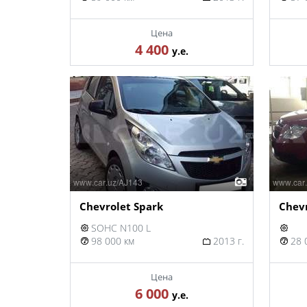
Цена
4 400
у.е.
Chevrolet Spark
Chev
SOHC N100 L
98 000 км
2013 г.
28 
Цена
6 000
у.е.