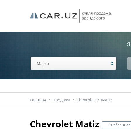
Я
Главная
/
Продажа
/
Chevrolet
/
Matiz
Chevrolet Matiz
В избранное