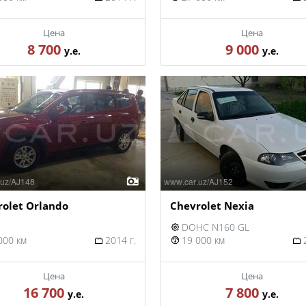
Цена
Цена
8 700
9 000
у.е.
у.е.
rolet Orlando
Chevrolet Nexia
DOHC N160 GL
000 км
2014 г.
19 000 км
2
Цена
Цена
16 700
7 800
у.е.
у.е.