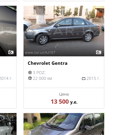
Chevrolet Gentra
3 POZ.
014 г.
22 000 км
2015 г.
Цена
13 500
у.е.