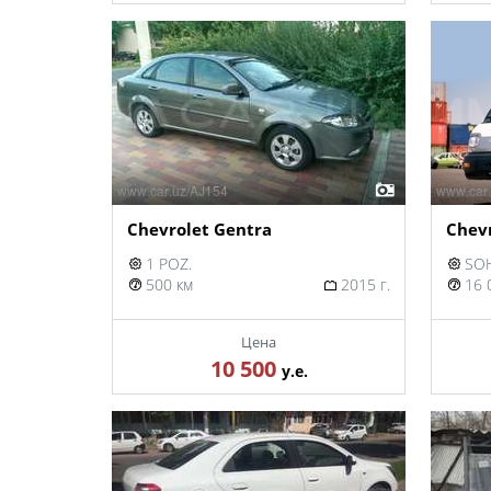
Chevrolet Gentra
Chev
1 POZ.
SOH
500 км
2015 г.
16 
Цена
10 500
у.е.