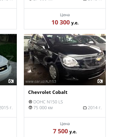
Цена
10 300
у.е.
Chevrolet Cobalt
DOHC N150 LS
015 г.
75 000 км
2014 г.
Цена
7 500
у.е.