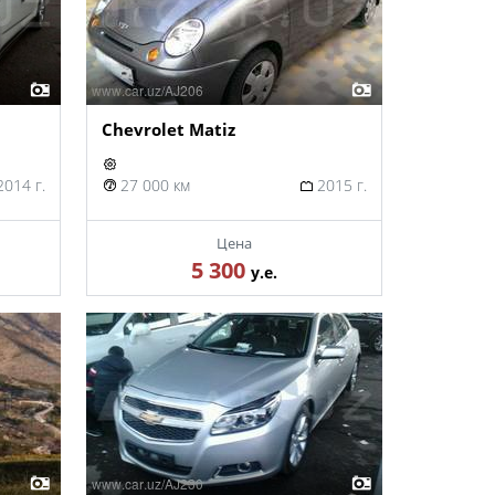
Chevrolet Matiz
014 г.
27 000 км
2015 г.
Цена
5 300
у.е.