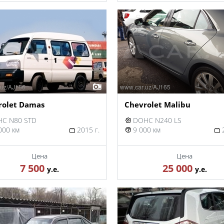
rolet Damas
Chevrolet Malibu
C N80 STD
DOHC N240 LS
000 км
2015 г.
9 000 км
2
Цена
Цена
7 500
25 000
у.е.
у.е.