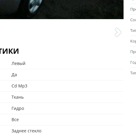
Пр
Со
Ти
Ко
СТИКИ
Пр
Го
Левый
Ти
Да
Cd Mp3
Ткань
Гидро
Все
Заднее стекло