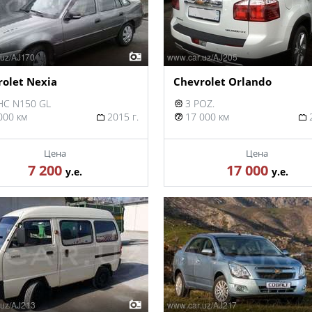
olet Nexia
Chevrolet Orlando
C N150 GL
3 POZ.
000 км
2015 г.
17 000 км
2
Цена
Цена
7 200
17 000
у.е.
у.е.