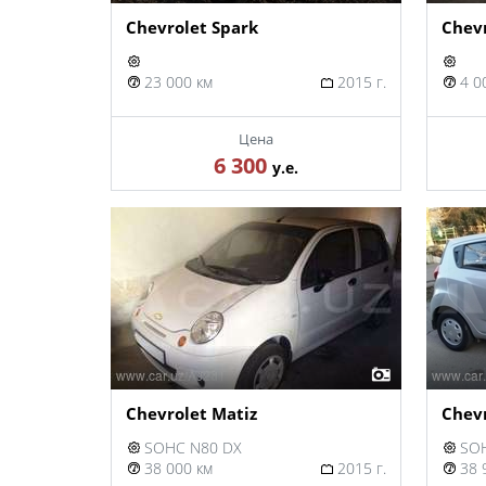
Chevrolet Spark
Chev
23 000 км
2015 г.
4 0
Цена
6 300
у.е.
Chevrolet Matiz
Chevr
SOHC N80 DX
SOH
38 000 км
2015 г.
38 