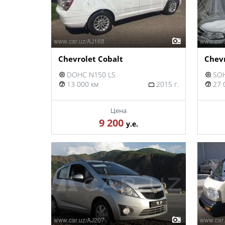
Chevrolet Cobalt
Chevr
DOHC N150 LS
SOH
13 000 км
2015 г.
27 
Цена
9 200
у.е.