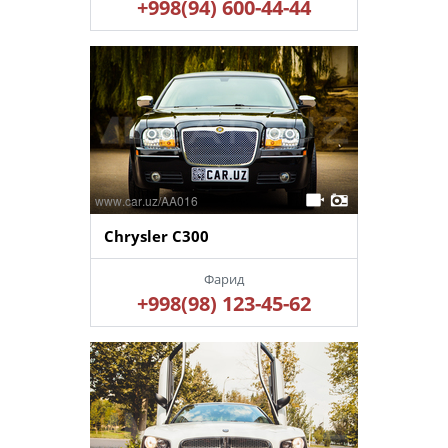
+998(94) 600-44-44
Chrysler C300
Фарид
+998(98) 123-45-62