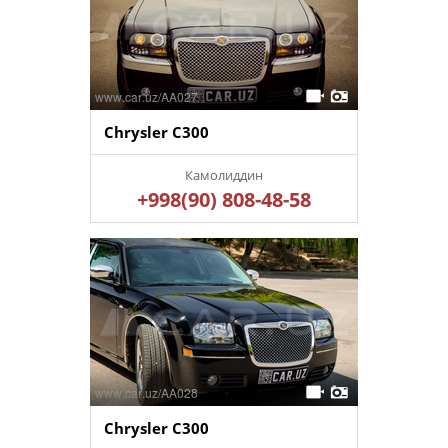
Chrysler C300
Камолиддин
+998(90) 808-48-58
Chrysler C300