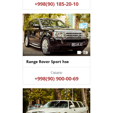
+998(90) 185-20-10
Range Rover Sport hse
Сардор
+998(90) 900-00-69