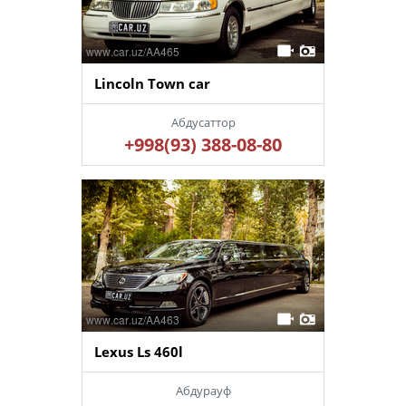
Lincoln Town car
Абдусаттор
+998(93) 388-08-80
Lexus Ls 460l
Абдурауф