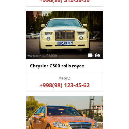
Chrysler C300 rolls royce
Фарид
+998(98) 123-45-62