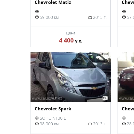
Chevrolet Matiz
Chevr
59 000 км
2013 г.
57 
Цена
4 400
у.е.
Chevrolet Spark
Chev
SOHC N100 L
98 000 км
2013 г.
28 