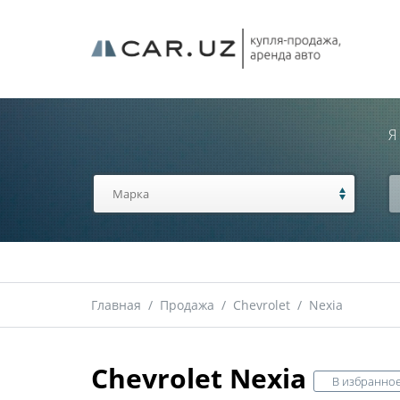
Я
Главная
/
Продажа
/
Chevrolet
/
Nexia
Chevrolet Nexia
В избранно