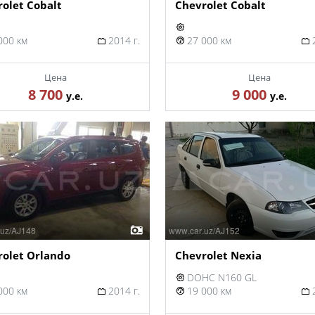
olet Cobalt
Chevrolet Cobalt
000 км
2014 г.
27 000 км
2
Цена
Цена
8 700
9 000
у.е.
у.е.
rolet Orlando
Chevrolet Nexia
DOHC N160 GL
000 км
2014 г.
19 000 км
2