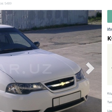
ов: 5489
Ин
К
Ко
Ти
Цв