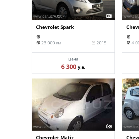
Chevrolet Spark
Chev
23 000 км
2015 г.
4 0
Цена
6 300
у.е.
Chevrolet Matiz
Chevr