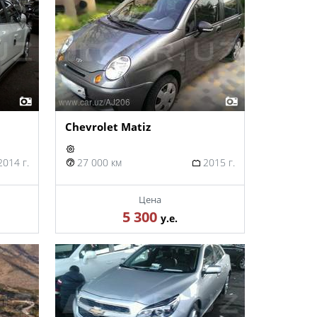
Chevrolet Matiz
014 г.
27 000 км
2015 г.
Цена
5 300
у.е.