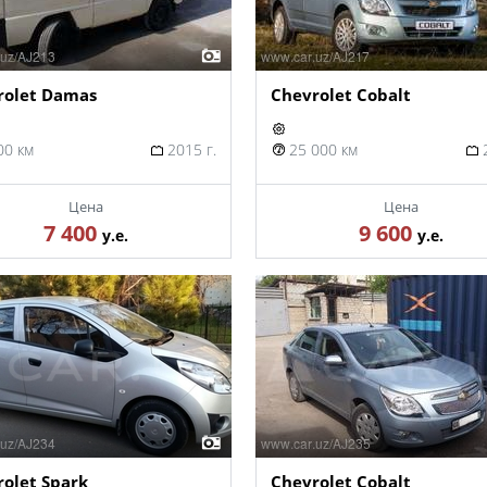
rolet Damas
Chevrolet Cobalt
00 км
2015 г.
25 000 км
2
Цена
Цена
7 400
9 600
у.е.
у.е.
olet Spark
Chevrolet Cobalt