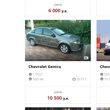
Цена
6 000
у.е.
Chevrolet Gentra
Chev
1 POZ.
SOH
500 км
2015 г.
16 
Цена
10 500
у.е.