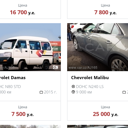
Цена
Цена
16 700
7 800
у.е.
у.е.
rolet Damas
Chevrolet Malibu
C N80 STD
DOHC N240 LS
000 км
2015 г.
9 000 км
2
Цена
Цена
7 500
25 000
у.е.
у.е.