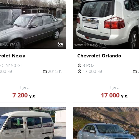
olet Nexia
Chevrolet Orlando
C N150 GL
3 POZ.
000 км
2015 г.
17 000 км
2
Цена
Цена
7 200
17 000
у.е.
у.е.