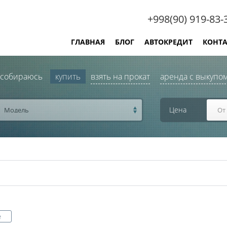
+998(90) 919-83-
ГЛАВНАЯ
БЛОГ
АВТОКРЕДИТ
КОНТ
 собираюсь
купить
взять на прокат
аренда с выкупо
Цена
Модель
е