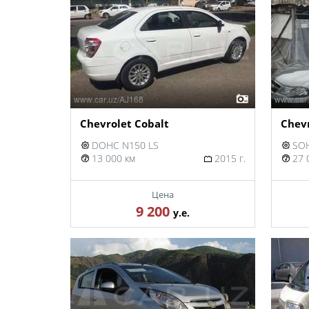
Chevrolet Cobalt
Chevr
DOHC N150 LS
SOH
13 000 км
2015 г.
27 
Цена
9 200
у.е.