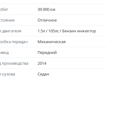
обег
39 000 км
стояние
Отличноe
п двигателя
1.5л / 105лс / Бензин инжектор
робка передач
Механическая
ивод
Передний
д производства
2014
п кузова
Седан