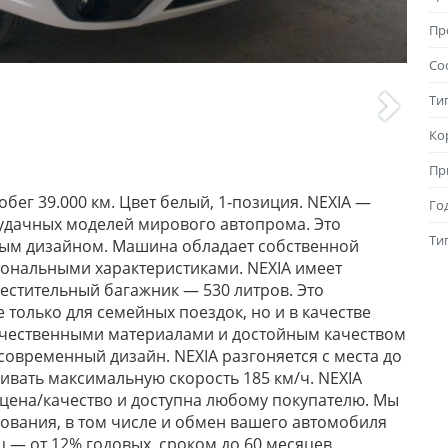
Пр
Со
Ти
Ко
Пр
обег 39.000 км. Цвет белый, 1-позиция. NEXIA —
Го
удачных моделей мирового автопрома. Это
Ти
нным дизайном. Машина обладает собственной
ональными характеристиками. NEXIA имеет
естительный багажник — 530 литров. Это
 только для семейных поездок, но и в качестве
качественными материалами и достойным качеством
современный дизайн. NEXIA разгоняется с места до
вивать максимальную скорость 185 км/ч. NEXIA
 цена/качество и доступна любому покупателю. Мы
вания, в том числе и обмен вашего автомобиля
ц — от 12% годовых, сроком до 60 месяцев,