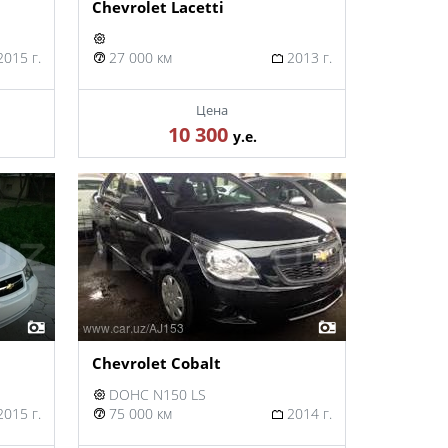
Chevrolet Lacetti
015 г.
27 000 км
2013 г.
Цена
10 300
у.е.
Chevrolet Cobalt
DOHC N150 LS
015 г.
75 000 км
2014 г.