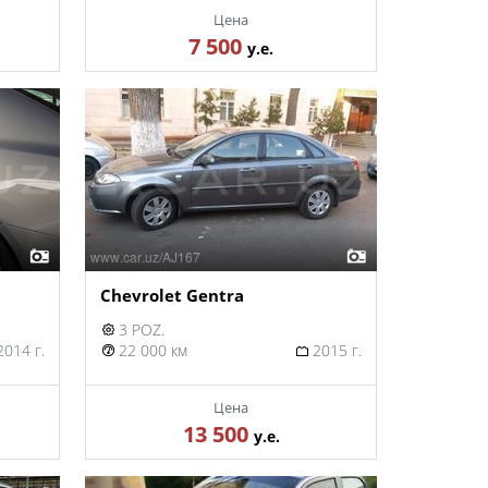
Цена
7 500
у.е.
Chevrolet Gentra
3 POZ.
014 г.
22 000 км
2015 г.
Цена
13 500
у.е.