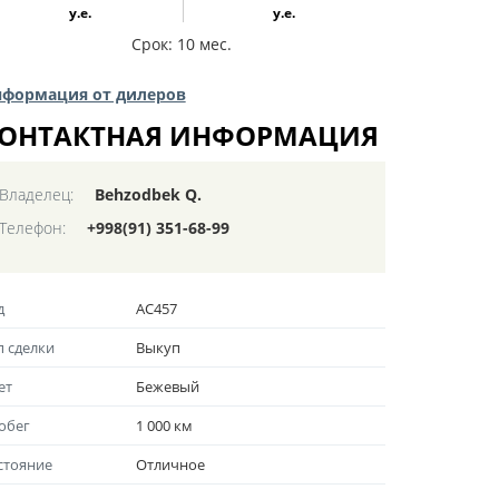
у.е.
у.е.
Срок: 10 мес.
формация от дилеров
ОНТАКТНАЯ ИНФОРМАЦИЯ
Владелец:
Behzodbek Q.
Телефон:
+998(91) 351-68-99
д
AC457
п сделки
Выкуп
ет
Бежевый
обег
1 000 км
стояние
Отличноe