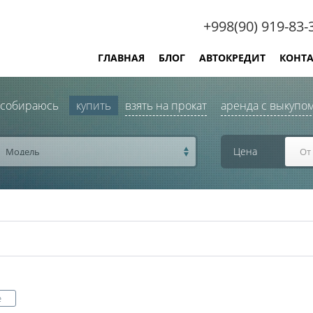
+998(90) 919-83-
ГЛАВНАЯ
БЛОГ
АВТОКРЕДИТ
КОНТ
 собираюсь
купить
взять на прокат
аренда с выкупо
Цена
Модель
a
е