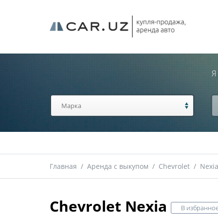
Я
Главная
/
Аренда с выкупом
/
Chevrolet
/
Nexi
Chevrolet Nexia
В избранно