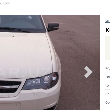
в: 5065
Ин
К
Ко
Ти
Цв
Пр
Со