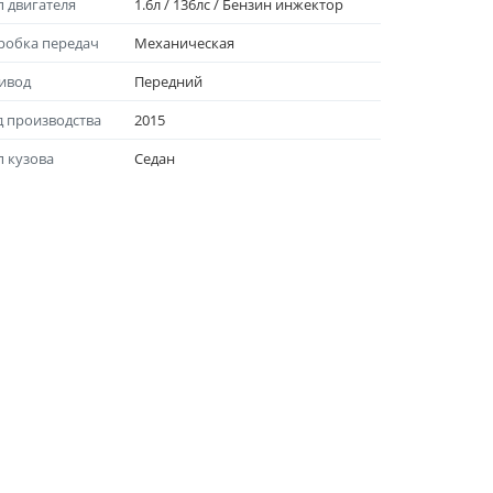
п двигателя
1.6л / 136лс / Бензин инжектор
робка передач
Механическая
ивод
Передний
д производства
2015
п кузова
Седан