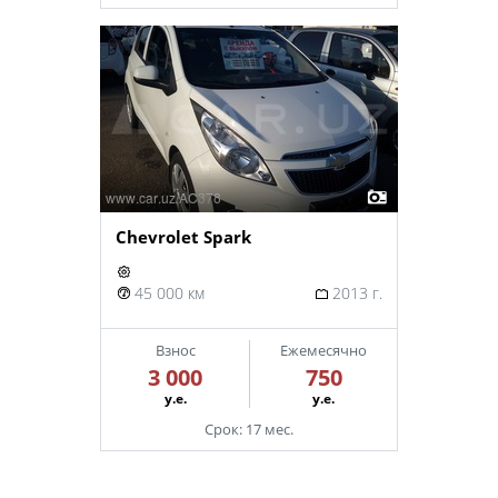
Chevrolet Spark
45 000 км
2013 г.
Взнос
Ежемесячно
3 000
750
у.е.
у.е.
Срок: 17 мес.