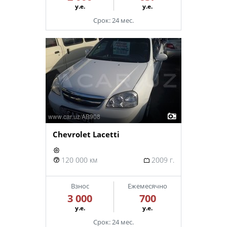
у.е.
у.е.
Срок: 24 мес.
Chevrolet Lacetti
120 000 км
2009 г.
Взнос
Ежемесячно
3 000
700
у.е.
у.е.
Срок: 24 мес.