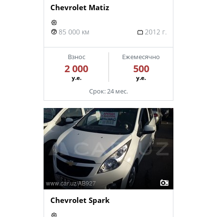
Chevrolet Matiz
85 000 км
2012 г.
Взнос
Ежемесячно
2 000
500
у.е.
у.е.
Срок: 24 мес.
Chevrolet Spark