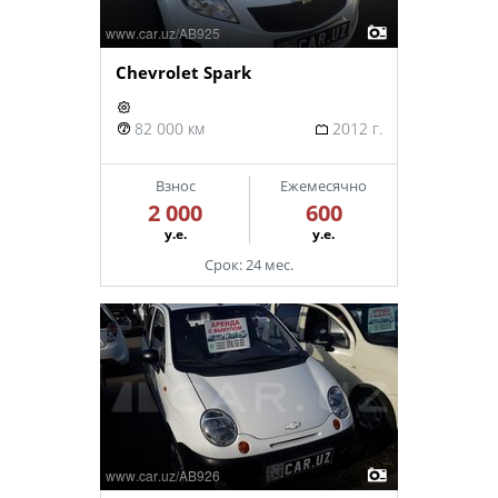
Chevrolet Spark
82 000 км
2012 г.
Взнос
Ежемесячно
2 000
600
у.е.
у.е.
Срок: 24 мес.