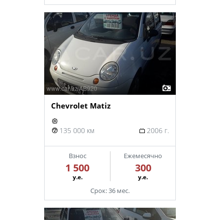
Chevrolet Matiz
135 000 км
2006 г.
Взнос
Ежемесячно
1 500
300
у.е.
у.е.
Срок: 36 мес.