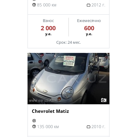
85 000 км
2012 г.
Взнос
Ежемесячно
2 000
600
у.е.
у.е.
Срок: 24 мес.
Chevrolet Matiz
135 000 км
2010 г.