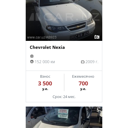
Chevrolet Nexia
152 000 км
2009 г.
Взнос
Ежемесячно
3 500
700
у.е.
у.е.
Срок: 24 мес.