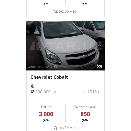
у.е.
у.е.
Срок: 36 мес.
Chevrolet Cobalt
100 000 км
2013 г.
Взнос
Ежемесячно
3 000
850
у.е.
у.е.
Срок: 24 мес.