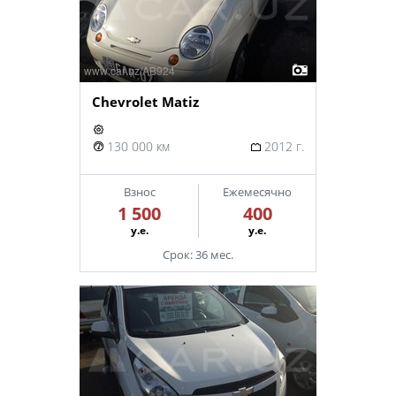
Chevrolet Matiz
130 000 км
2012 г.
Взнос
Ежемесячно
1 500
400
у.е.
у.е.
Срок: 36 мес.