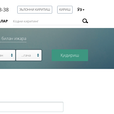
3-38
ЎЗ
ЭЪЛОННИ КИРИТИШ
КИРИШ
АЛАР
 билан ижара
Қидириш