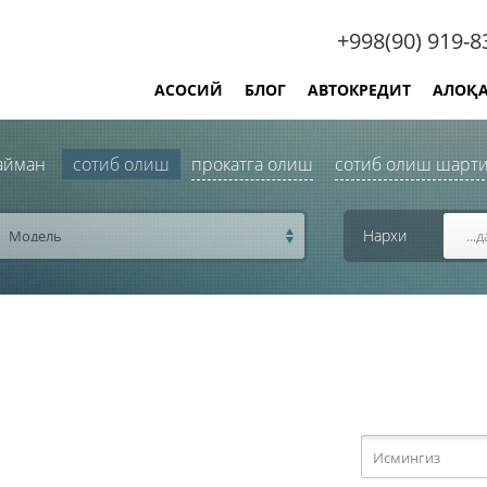
+998(90) 919-8
АСОСИЙ
БЛОГ
АВТОКРЕДИТ
АЛОҚ
лайман
сотиб олиш
прокатга олиш
сотиб олиш шарти
Нархи
Модель