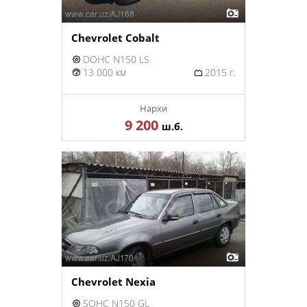
Chevrolet Cobalt
DOHC N150 LS
13 000 км
2015 г.
Нархи
9 200
ш.б.
Chevrolet Nexia
SOHC N150 GL