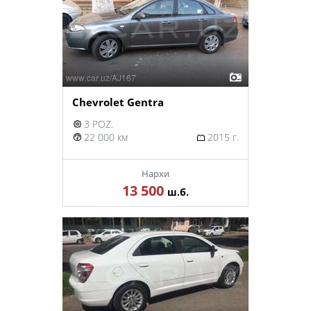
Chevrolet Gentra
3 POZ.
22 000 км
2015 г.
Нархи
13 500
ш.б.