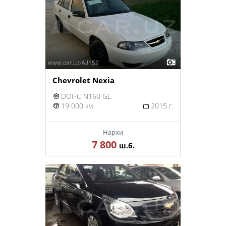
Chevrolet Nexia
DOHC N160 GL
19 000 км
2015 г.
Нархи
7 800
ш.б.