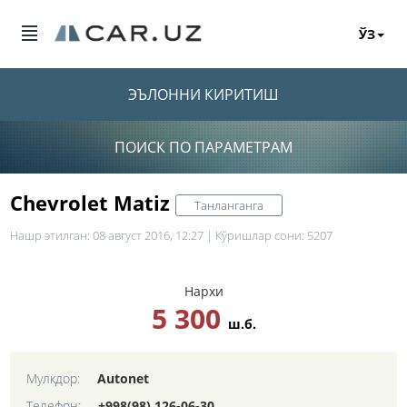
ЎЗ
ЭЪЛОННИ КИРИТИШ
ПОИСК ПО ПАРАМЕТРАМ
Chevrolet Matiz
Танланганга
Нашр этилган: 08 август 2016, 12:27 | Кўришлар сони: 5207
Нархи
5 300
ш.б.
Мулкдор:
Autonet
Телефон:
+998(98) 126-06-30