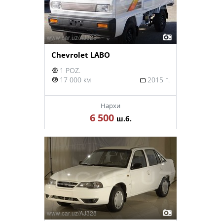
Chevrolet LABO
1 POZ.
17 000 км
2015 г.
Нархи
6 500
ш.б.