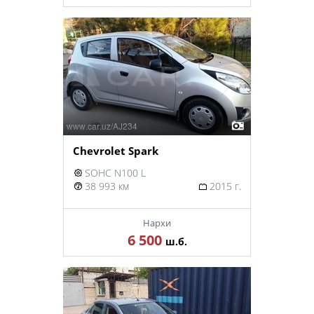
Chevrolet Spark
SOHC N100 L
38 993 км
2015 г.
Нархи
6 500
ш.б.