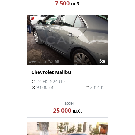
7 500
ш.б.
Chevrolet Malibu
DOHC N240 LS
9 000 км
2014 г.
Нархи
25 000
ш.б.