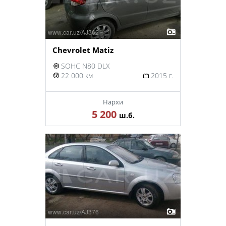
Chevrolet Matiz
SOHC N80 DLX
22 000 км
2015 г.
Нархи
5 200
ш.б.