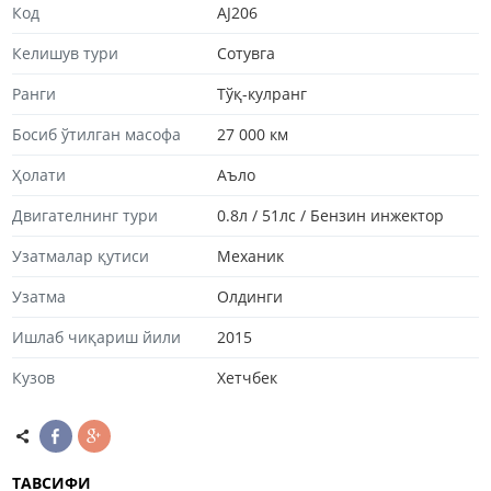
Код
AJ206
Келишув тури
Сотувга
Ранги
Тўқ-кулранг
Босиб ўтилган масофа
27 000 км
Ҳолати
Аъло
Двигателнинг тури
0.8л / 51лс / Бензин инжектор
Узатмалар қутиси
Механик
Узатма
Олдинги
Ишлаб чиқариш йили
2015
Кузов
Хетчбек
ТАВСИФИ