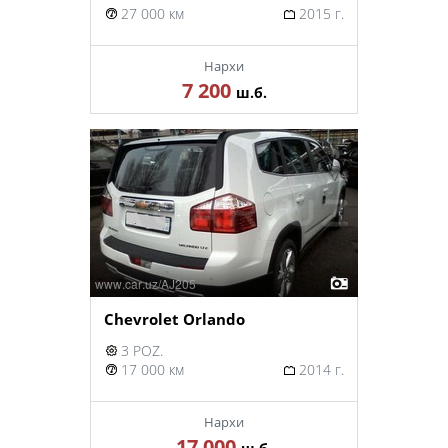
27 000 км
2015 г.
Нархи
7 200
ш.б.
Chevrolet Orlando
3 POZ.
17 000 км
2014 г.
Нархи
17 000