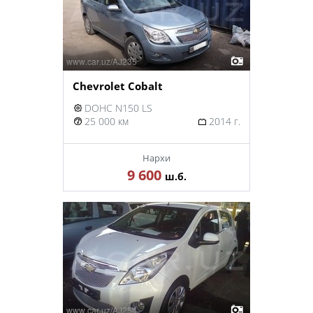
Chevrolet Cobalt
DOHC N150 LS
25 000 км
2014 г.
Нархи
9 600
ш.б.