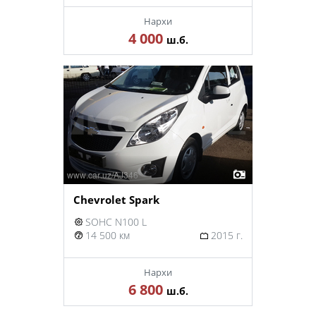
Нархи
4 000
ш.б.
Chevrolet Spark
SOHC N100 L
14 500 км
2015 г.
Нархи
6 800
ш.б.