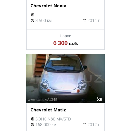
Chevrolet Nexia
3 500 км
2014 г.
Нархи
6 300
ш.б.
Chevrolet Matiz
SOHC N80 MX/STD
168 000 км
2012 г.