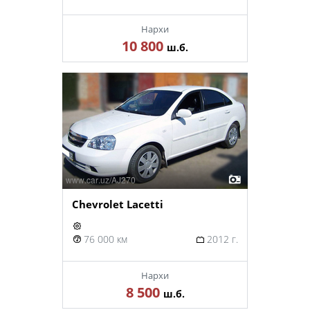
Нархи
10 800
ш.б.
Chevrolet Lacetti
76 000 км
2012 г.
Нархи
8 500
ш.б.