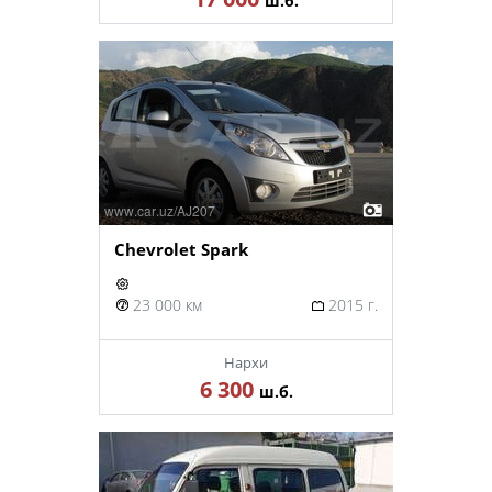
ш.б.
Chevrolet Spark
23 000 км
2015 г.
Нархи
6 300
ш.б.