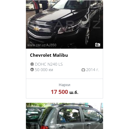
Chevrolet Malibu
DOHC N240 LS
50 000 км
2014 г.
Нархи
17 500
ш.б.