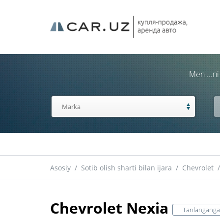
Men ...n
Asosiy
/
Sotib olish sharti bilan ijara
/
Chevrolet
/
Chevrolet Nexia
Tanlanganga