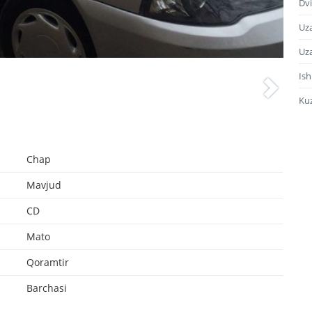
Dvi
Uza
Uz
Ish
Ku
Chap
Mavjud
CD
Mato
Qoramtir
Barchasi