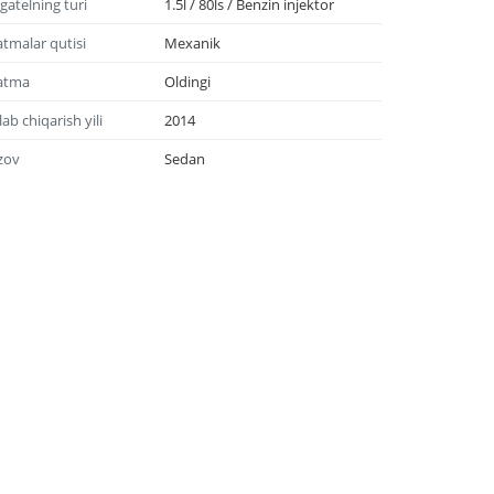
gatelning turi
1.5l / 80ls / Benzin injektor
tmalar qutisi
Mexanik
atma
Oldingi
lab chiqarish yili
2014
zov
Sedan