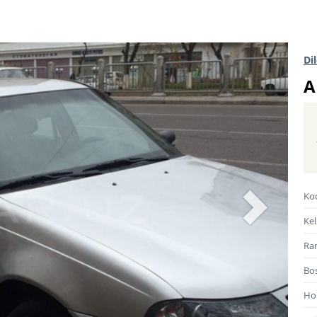
Di
A
Ko
Kel
Ra
Bos
Hol