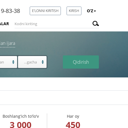
19-83-38
O’Z
E’LONNI KIRITISH
KIRISH
ALAR
lan ijara
Qidirish
Boshlang'ich to'lo'v
Har oy
3 000
450