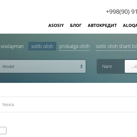
+998(90) 9
ASOSIY
БЛОГ
АВТОКРЕДИТ
ALOQ
i xoxlayman
sotib olish
prokatga olish
sotib olish sharti bi
Narxi
Model
Nexia