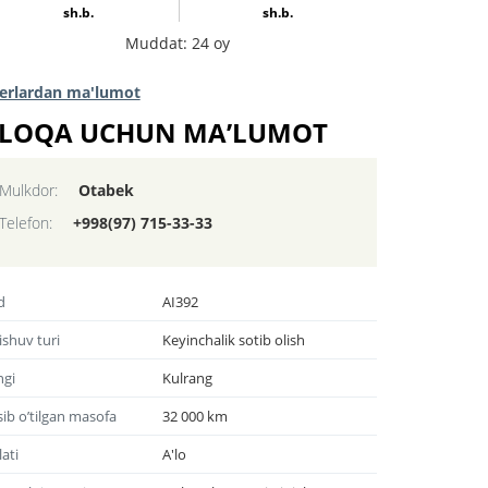
sh.b.
sh.b.
Muddat: 24 oy
lerlardan ma'lumot
LOQA UCHUN MA’LUMOT
Mulkdor:
Otabek
Telefon:
+998(97) 715-33-33
d
AI392
ishuv turi
Keyinchalik sotib olish
ngi
Kulrang
ib o’tilgan masofa
32 000 km
ati
A'lo